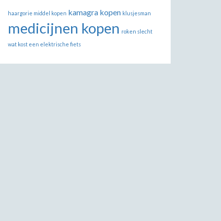
kamagra kopen
haargorie middel kopen
klusjesman
medicijnen kopen
roken slecht
wat kost een elektrische fiets