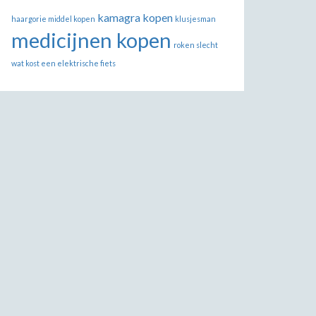
kamagra kopen
haargorie middel kopen
klusjesman
medicijnen kopen
roken slecht
wat kost een elektrische fiets