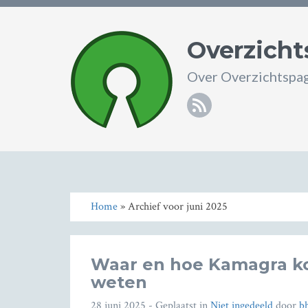
Overzicht
Over Overzichtspag
RSS
Home
» Archief voor juni 2025
Waar en hoe Kamagra ko
weten
28 juni 2025
- Geplaatst in
Niet ingedeeld
door
b